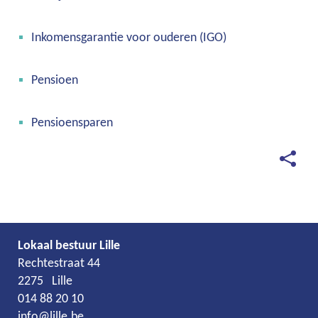
links
Inkomensgarantie voor ouderen (IGO)
Pensioen
Pensioensparen
Deel
deze
pagina
Lokaal bestuur Lille
Adres
Tel.
E-
Rechtestraat 44
mail
2275
Lille
014 88 20 10
info
@
lille.be