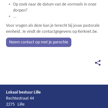
Op zoek naar de datum van de vormsels in onze
dorpen?
...
Voor vragen als deze kan je terecht bij jouw pastorale
eenheid. Je vindt de contactgegevens op Kerknet.be.
Neem contact op met je parochie
Deel
deze
pagina
Lokaal bestuur Lille
Adres
Tel.
E-
Rechtestraat 44
mail
2275
Lille