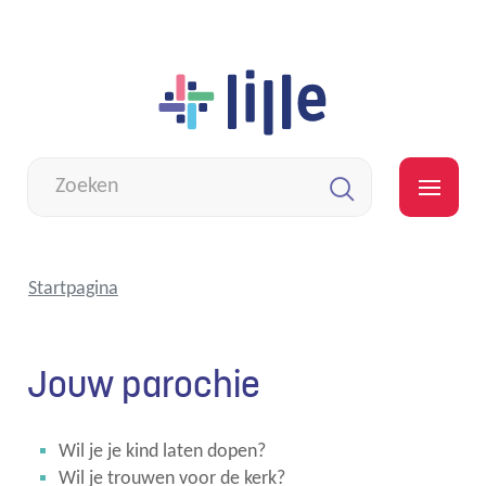
Naar
Lille
inhoud
Wat
zoek
MEN
je?
Zoeken
Startpagina
Jouw parochie
Wil je je kind laten dopen?
Wil je trouwen voor de kerk?