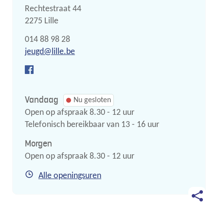
Adres
Rechtestraat 44
,
2275
Lille
Tel.
014 88 98 28
E-
jeugd
@
lille.be
mail
Facebook
Jeugd
Vandaag
Nu gesloten
Open op afspraak
8.30
-
12
uur
Telefonisch bereikbaar van
13
-
16
uur
Morgen
Open op afspraak
8.30
-
12
uur
Jeugd
Alle openingsuren
Deel