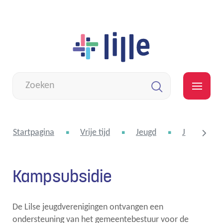
Naar
Lille
inhoud
Wat
zoek
MEN
je?
Zoeken
Startpagina
Vrije tijd
Jeugd
Jeugdveren
Kampsubsidie
scroll
De Lilse jeugdverenigingen ontvangen een
naar
ondersteuning van het gemeentebestuur voor de