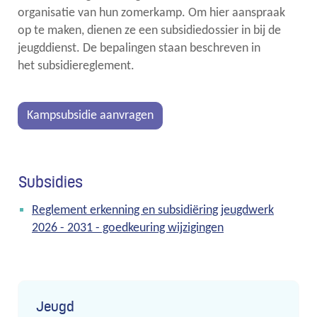
organisatie van hun zomerkamp. Om hier aanspraak
op te maken, dienen ze een subsidiedossier in bij de
links
jeugddienst. De bepalingen staan beschreven in
het subsidiereglement.
Kampsubsidie aanvragen
Subsidies
Reglement erkenning en subsidiëring jeugdwerk
2026 - 2031 - goedkeuring wijzigingen
Contact
Jeugd