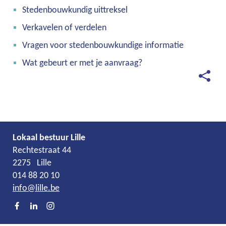
Stedenbouwkundig uittreksel
Verkavelen of verdelen
Vragen voor stedenbouwkundige informatie
Wat gebeurt er met je aanvraag?
Deel
deze
pagina
Lokaal bestuur Lille
Adres
Tel.
E-
Rechtestraat 44
mail
2275
Lille
014 88 20 10
info
@
lille.be
Facebook
LinkedIn
Instagram