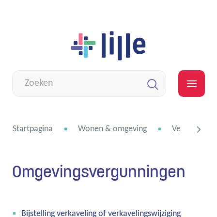
Naar
Lille
inhoud
Wat
zoek
MEN
je?
Zoeken
Startpagina
Wonen & omgeving
Vergunninge
Omgevingsvergunningen
scroll
naar
Thema's
Bijstelling verkaveling of verkavelingswijziging