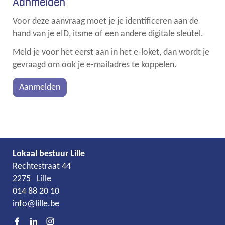
Aanmelden
Voor deze aanvraag moet je je identificeren aan de
links
hand van je eID, itsme of een andere digitale sleutel.
Meld je voor het eerst aan in het e-loket, dan wordt je
gevraagd om ook je e-mailadres te koppelen.
Aanmelden
Lokaal bestuur Lille
Adres
Tel.
E-
Rechtestraat 44
mail
2275
Lille
014 88 20 10
info
@
lille.be