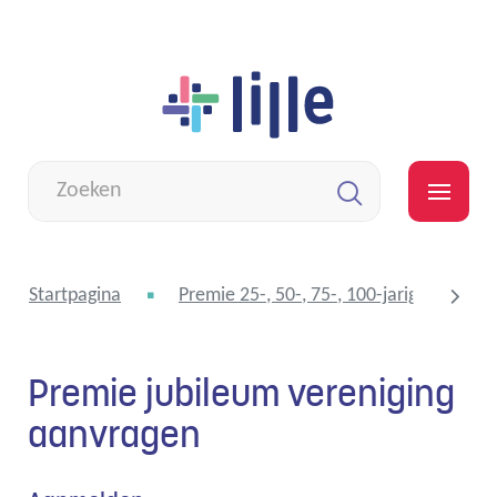
Naar
Lille
inhoud
Wat
zoek
MEN
je?
Zoeken
Startpagina
Premie 25-, 50-, 75-, 100-jarig bestaan 
Premie jubileum vereniging
scroll
aanvragen
naar