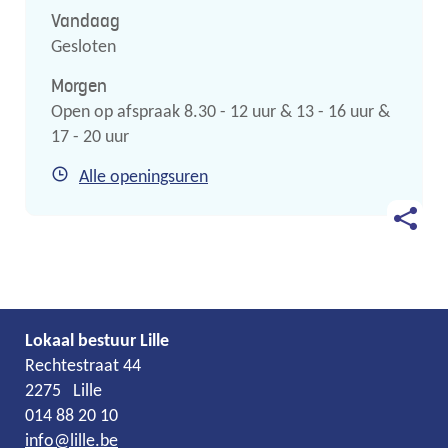
Vandaag
Gesloten
Morgen
Open op afspraak
8.30
-
12
uur
&
13
-
16
uur
&
17
-
20
uur
Burgerzaken
Alle openingsuren
Deel
deze
pagina
Lokaal bestuur Lille
Adres
Tel.
E-
Rechtestraat 44
mail
2275
Lille
014 88 20 10
info
@
lille.be