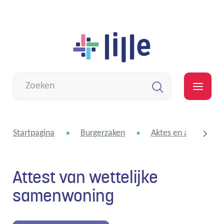
Naar
Lille
inhoud
Wat
zoek
MEN
je?
Zoeken
Startpagina
Burgerzaken
Aktes en attesten
Attest van wettelijke
scroll
samenwoning
naar