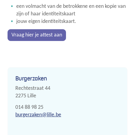
een volmacht van de betrokkene en een kopie van
zijn of haar identiteitskaart
jouw eigen identiteitskaart.
Vraag hier je attest aan
Contact
Burgerzaken
Adres
Rechtestraat 44
,
2275
Lille
Tel.
014 88 98 25
E-
burgerzaken
@
lille.be
mail