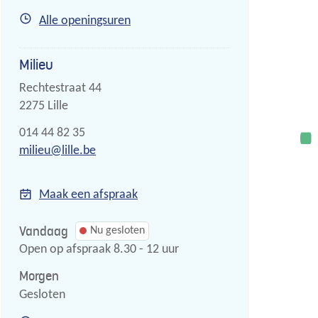
Recyclagepark
Alle openingsuren
Milieu
Adres
Rechtestraat 44
,
2275
Lille
Tel.
014 44 82 35
E-
milieu
@
lille.be
mail
Maak een afspraak
Vandaag
Nu gesloten
Open op afspraak
8.30
-
12
uur
Morgen
Gesloten