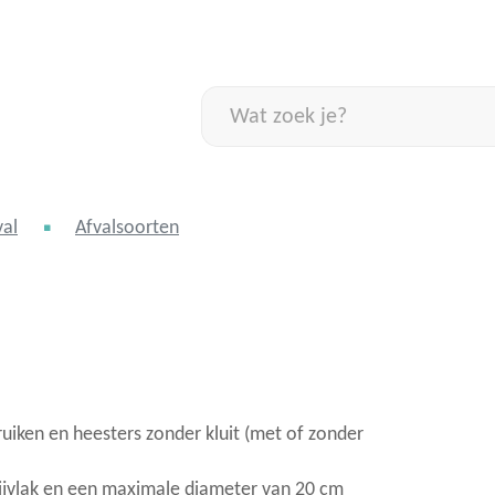
Naar
inhoud
Wat
zoek
je?
val
Afvalsoorten
uiken en heesters zonder kluit (met of zonder
ijvlak en een maximale diameter van 20 cm