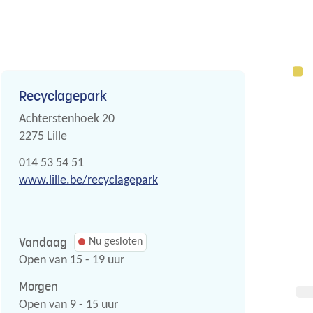
Contact
Recyclagepark
Adres
Achterstenhoek 20
,
2275
Lille
Tel.
014 53 54 51
Website
www.lille.be/recyclagepark
Vandaag
Nu gesloten
Open van
15
-
19
uur
Morgen
Open van
9
-
15
uur