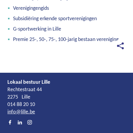
Verenigingengids
Subsidiëring erkende sportverenigingen
G-sportwerking in Lille
Premie 25-, 50-, 75-, 100-jarig bestaan vereniging
Deel
deze
pagina
Lokaal bestuur Lille
Adres
Tel.
E-
Rechtestraat 44
mail
2275
Lille
014 88 20 10
info
@
lille.be
Facebook
LinkedIn
Instagram