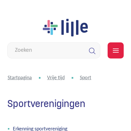
Naar
Lille
inhoud
Wat
zoek
MEN
je?
Zoeken
Startpagina
Vrije tijd
Sport
Sportverenigingen
Thema's
Erkenning sportvereniging