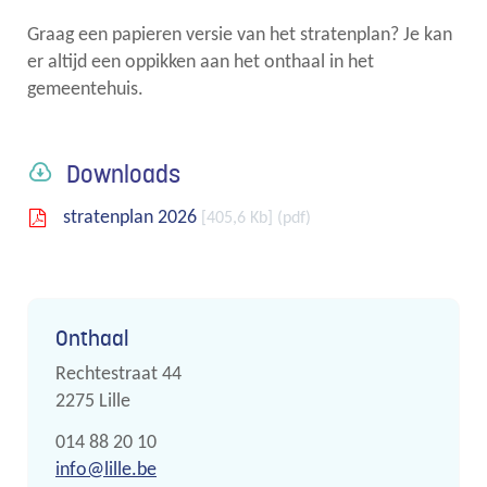
Graag een papieren versie van het stratenplan? Je kan
links
er altijd een oppikken aan het onthaal in het
gemeentehuis.
Downloads
stratenplan 2026
405,6 Kb
pdf
Contact
Onthaal
Adres
Rechtestraat 44
,
2275
Lille
Tel.
014 88 20 10
E-
info
@
lille.be