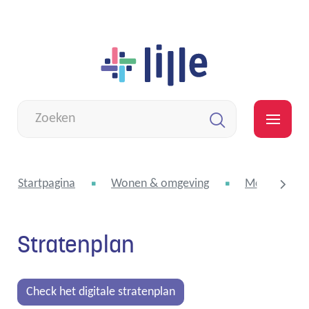
Naar
Lille
inhoud
Wat
zoek
MEN
je?
Zoeken
Startpagina
Wonen & omgeving
Mobiliteit
Stratenplan
scroll
naar
Check het digitale stratenplan