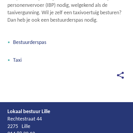
personenvervoer (IBP) nodig, welgekend als de
taxivergunning. Wil je zelf een taxivoertuig besturen?
links
Dan heb je ook een bestuurderspas nodig.
Thema's
Bestuurderspas
Taxi
Deel
deze
pagina
Lokaal bestuur Lille
Adres
Tel.
E-
Rechtestraat 44
mail
2275
Lille