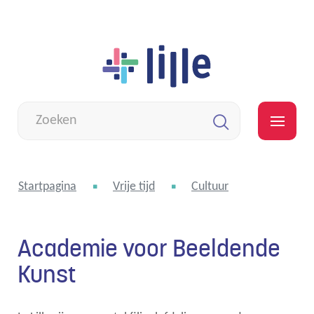
Naar
Lille
inhoud
Wat
zoek
MEN
je?
Zoeken
Startpagina
Vrije tijd
Cultuur
Academie voor Beeldende
Kunst