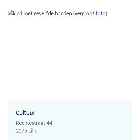
Contact
Cultuur
Adres
Rechtestraat 44
,
2275
Lille