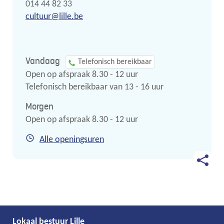
Tel.
014 44 82 33
E-
cultuur
@
lille.be
mail
Vandaag
Telefonisch bereikbaar
Open op afspraak
8.30
-
12
uur
Telefonisch bereikbaar van
13
-
16
uur
Morgen
Open op afspraak
8.30
-
12
uur
Cultuur
Alle openingsuren
Deel
deze
pagina
Lokaal bestuur Lille