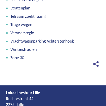
Snelheidsmetingen
Stratenplan
Telraam zoekt raam!
Trage wegen
Vervoersregio
Vrachtwagenparking Achterstenhoek
Winterstrooien
Zone 30
Deel
deze
pagina
Lokaal bestuur Lille
Adres
Tel.
E-
Rechtestraat 44
mail
2275
Lille