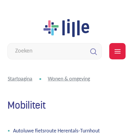
Naar
Lille
inhoud
Wat
zoek
MEN
je?
Zoeken
Startpagina
Wonen & omgeving
Mobiliteit
Thema's
Autoluwe fietsroute Herentals-Turnhout