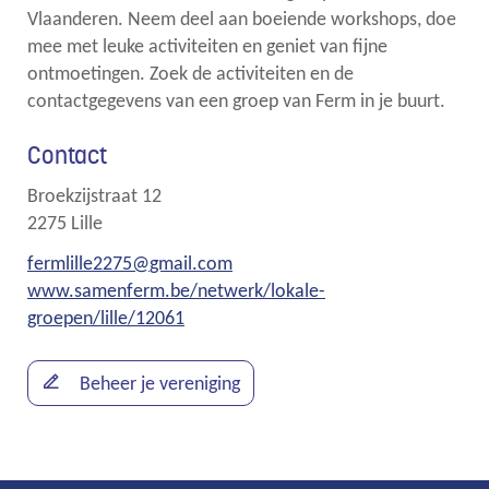
Vlaanderen. Neem deel aan boeiende workshops, doe
mee met leuke activiteiten en geniet van fijne
ontmoetingen. Zoek de activiteiten en de
contactgegevens van een groep van Ferm in je buurt.
Contact
Broekzijstraat 12
,
2275
Lille
E-
fermlille2275
@
gmail.com
mail
Website
www.samenferm.be/netwerk/lokale-
groepen/lille/12061
Beheer je vereniging