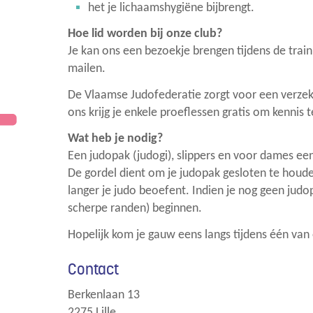
het je lichaamshygiëne bijbrengt.
Hoe lid worden bij onze club?
Je kan ons een bezoekje brengen tijdens de train
mailen.
De Vlaamse Judofederatie zorgt voor een verzeker
ons krijg je enkele proeflessen gratis om kennis
Wat heb je nodig?
Een judopak (judogi), slippers en voor dames een 
De gordel dient om je judopak gesloten te houd
langer je judo beoefent. Indien je nog geen judop
scherpe randen) beginnen.
Hopelijk kom je gauw eens langs tijdens één van 
Contact
Berkenlaan 13
,
2275
Lille