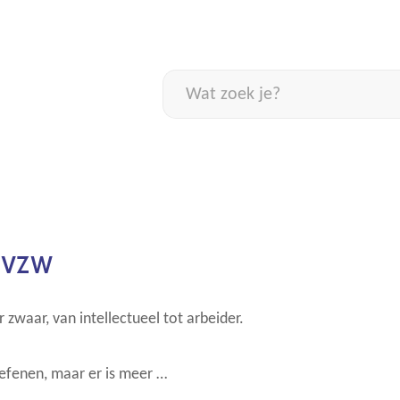
Naar
inhoud
Wat
zoek
je?
 vzw
 super zwaar, van intellectueel tot arbeider.
oefenen, maar er is meer …