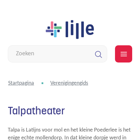
Naar
Lille
inhoud
Wat
zoek
MEN
je?
Zoeken
Startpagina
Verenigingengids
Talpatheater
Talpa is Latijns voor mol en het kleine Poederlee is het
enige echte mollendorp. In dat kleine dorpje werd in