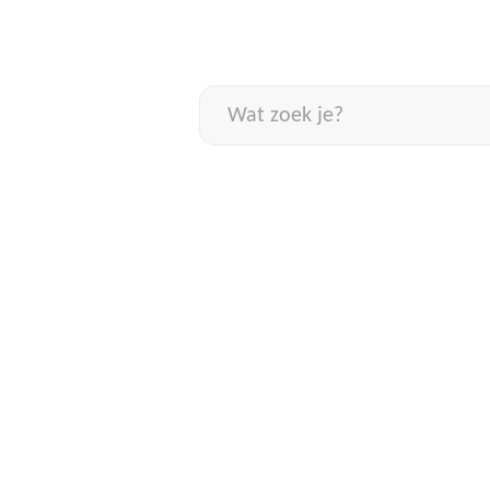
Naar
inhoud
Wat
zoek
je?