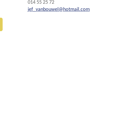
Tel.
014 55 25 72
E-
jef_vanbouwel
@
hotmail.com
mail