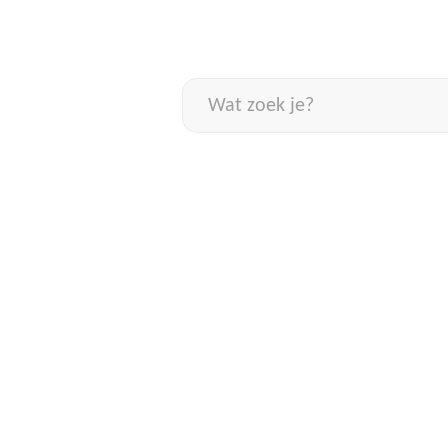
Naar
inhoud
Wat
zoek
je?