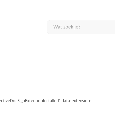
Naar
inhoud
Wat
zoek
je?
tiveDocSignExtentionInstalled" data-extension-