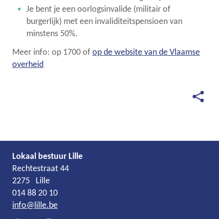
Je bent je een oorlogsinvalide (militair of
burgerlijk) met een invaliditeitspensioen van
minstens 50%.
Meer info: op 1700 of
op de website van de Vlaamse
overheid
Deel
deze
pagina
Lokaal bestuur Lille
Adres
Tel.
E-
Rechtestraat 44
mail
2275
Lille
014 88 20 10
info
@
lille.be