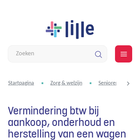
Naar
Lille
inhoud
Wat
zoek
MEN
je?
Zoeken
Startpagina
Zorg & welzijn
Senioren
S
Vermindering btw bij
scroll
aankoop, onderhoud en
herstelling van een wagen
naar