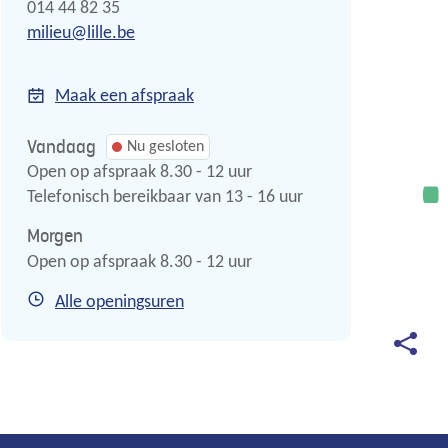
Tel.
014 44 82 35
E-
milieu
@
lille.be
mail
Maak een afspraak
Vandaag
Nu gesloten
Open op afspraak
8.30
-
12
uur
Telefonisch bereikbaar van
13
-
16
uur
Morgen
Open op afspraak
8.30
-
12
uur
Milieu
Alle openingsuren
Deel
deze