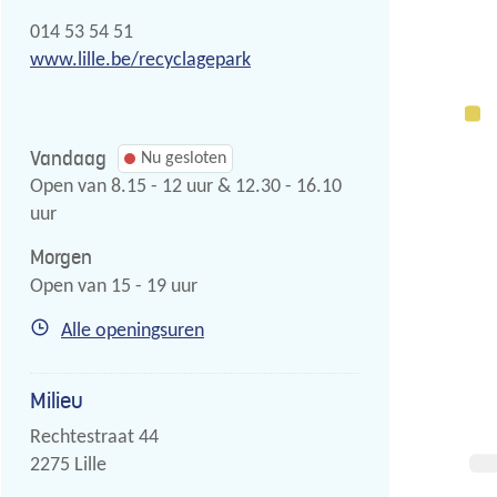
Tel.
014 53 54 51
Website
www.lille.be/recyclagepark
Vandaag
Nu gesloten
Open van
8.15
-
12
uur
&
12.30
-
16.10
uur
Morgen
Open van
15
-
19
uur
Recyclagepark
Alle openingsuren
Milieu
Adres
Rechtestraat 44
,
2275
Lille