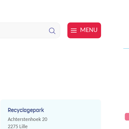
MENU
Zoeken
Contact
Recyclagepark
Adres
Achterstenhoek 20
,
2275
Lille