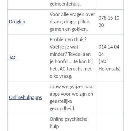
gemeentehuis.
Voor alle vragen over
078 15 10
Druglijn
drank, drugs, pillen,
20
gamen en gokken.
Problemen thuis?
Voel je je wat
014 14 04
minder? Teveel aan
04
JAC
je hoofd … Je kan bij
(JAC
het JAC terecht met
Herentals)
elke vraag.
Jouw wegwijzer naar
apps voor welzijn en
Onlinehulpapps
geestelijke
gezondheid.
Online psychische
hulp