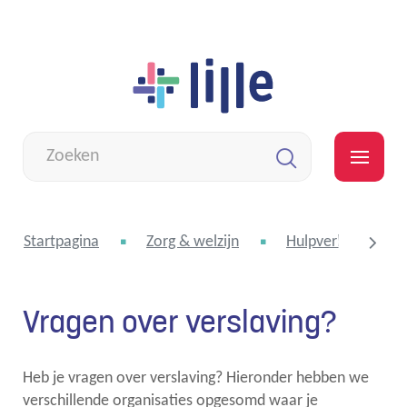
Naar
Lille
inhoud
Wat
zoek
MEN
je?
Zoeken
Startpagina
Zorg & welzijn
Hulpverlening
Vragen over verslaving?
scroll
Heb je vragen over verslaving? Hieronder hebben we
naar
verschillende organisaties opgesomd waar je