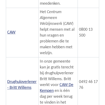
meedenken.
Het
Centrum
Algemeen
Welzijnswerk
(
CAW
)
helpt mensen met al
0800 13
CAW
hun vragen en
500
problemen die te
maken hebben met
welzijn.
In onze gemeente
kan je gratis terecht
bij drughulpverlener
Britt Willems. Britt
Drughulpverlener
0492 46 17
werkt voor
CAW De
- Britt Willems
76
Kempen
en is één
dag per week terug
te vinden in het