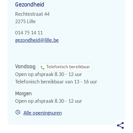
Contact
Gezondheid
Adres
Rechtestraat 44
,
2275
Lille
Tel.
014 75 14 11
E-
gezondheid
@
lille.be
mail
Vandaag
Telefonisch bereikbaar
Open op afspraak
8.30
-
12
uur
Telefonisch bereikbaar van
13
-
16
uur
Morgen
Open op afspraak
8.30
-
12
uur
Gezondheid
Alle openingsuren