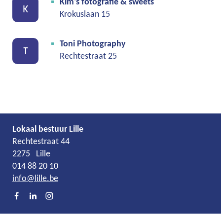
Kim's fotografie & sweets
K
Krokuslaan 15
Toni Photography
T
Rechtestraat 25
Lokaal bestuur Lille
Adres
Tel.
E-
Rechtestraat 44
mail
2275
Lille
014 88 20 10
info
@
lille.be
Facebook
LinkedIn
Instagram