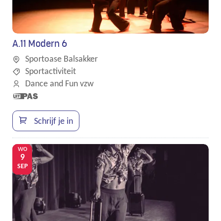
A.11 Modern 6
Sportoase Balsakker
Sportactiviteit
Dance and Fun vzw
Dit is een
UiTPAS
activiteit.
Schrijf je in
wo
9
SEP