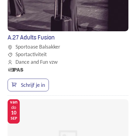
A.27 Adults Fusion
Sportoase Balsakker
Sportactiviteit
Dance and Fun vzw
Dit is een
UiTPAS
activiteit.
Schrijf je in
van
do
10
SEP