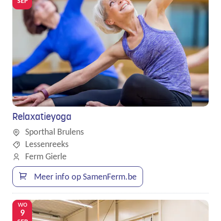
SEP
Relaxatieyoga
Sporthal Brulens
Lessenreeks
Ferm Gierle
Meer info op SamenFerm.be
wo
9