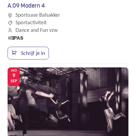
A.09 Modern 4
Sportoase Balsakker
Sportactiviteit
Dance and Fun vzw
Dit is een
UiTPAS
activiteit.
Schrijf je in
wo
9
SEP