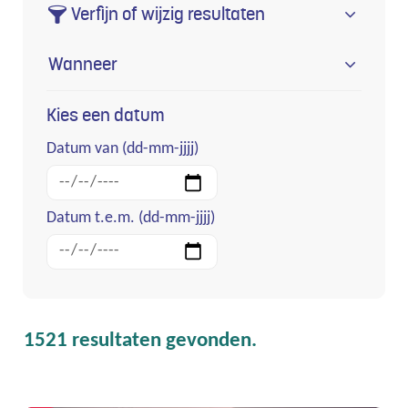
Verfijn of wijzig resultaten
activi
Wanneer
Kies een datum
Datum van
(dd-mm-jjjj)
Datum t.e.m.
(dd-mm-jjjj)
1521 resultaten gevonden.