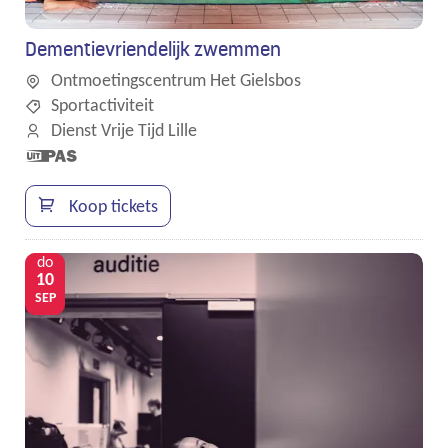
Dementievriendelijk zwemmen
Ontmoetingscentrum Het Gielsbos
Sportactiviteit
Dienst Vrije Tijd Lille
Dit is een
UiTPAS
activiteit.
Koop tickets
do
10
SEP