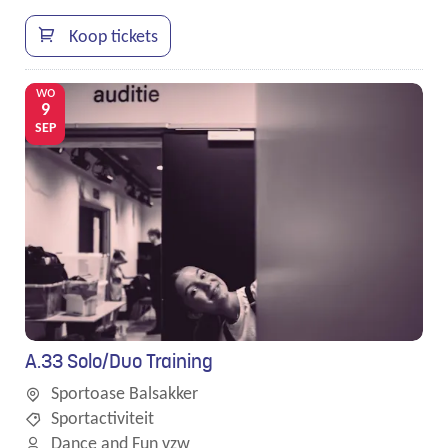
UiTPAS
activiteit.
Koop tickets
wo
9
SEP
A.33 Solo/Duo Training
Sportoase Balsakker
Sportactiviteit
Dance and Fun vzw