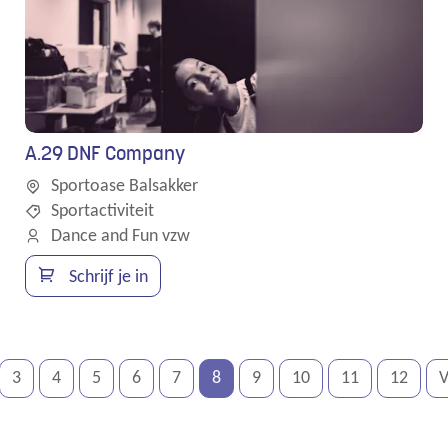
A.29 DNF Company
Sportoase Balsakker
Sportactiviteit
Dance and Fun vzw
Schrijf je in
3
4
5
6
7
8
9
10
11
12
V