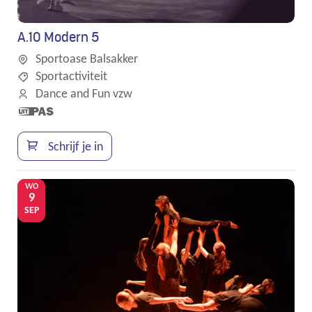
A.10 Modern 5
Sportoase Balsakker
Sportactiviteit
Dance and Fun vzw
Dit is een
UiTPAS
activiteit.
Schrijf je in
wo
9
SEP