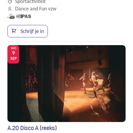
Sportactiviteit
Dance and Fun vzw
Samen
Dit is een
met
UiTPAS
kinderen
activiteit.
Schrijf je in
eropuit!
wo
9
SEP
A.20 Disco A (reeks)