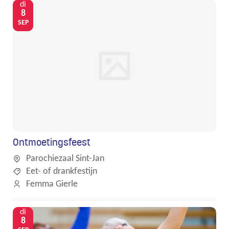
di
8
SEP
Ontmoetingsfeest
Parochiezaal Sint-Jan
Eet- of drankfestijn
Femma Gierle
di
8