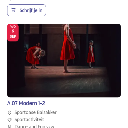
Schrijf je in
wo
9
SEP
A.07 Modern 1-2
Sportoase Balsakker
Sportactiviteit
Dance and Fun vzw