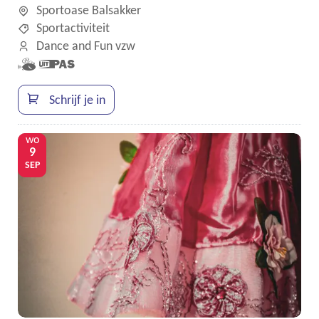
Sportoase Balsakker
Sportactiviteit
Dance and Fun vzw
Samen
Dit is een
met
UiTPAS
kinderen
activiteit.
Schrijf je in
eropuit!
wo
9
SEP