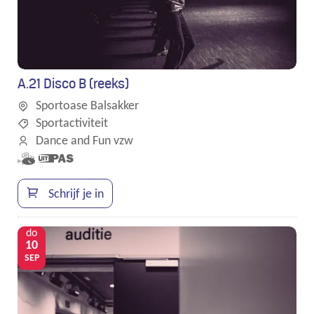
A.21 Disco B (reeks)
Sportoase Balsakker
Sportactiviteit
Dance and Fun vzw
Samen
Dit is een
met
UiTPAS
kinderen
activiteit.
Schrijf je in
eropuit!
do
10
SEP