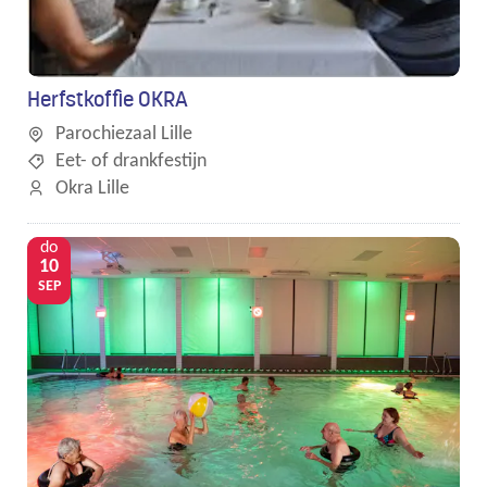
Herfstkoffie OKRA
Parochiezaal Lille
Eet- of drankfestijn
Okra Lille
do
10
SEP