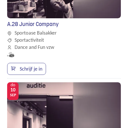
A.28 Junior Company
Sportoase Balsakker
Sportactiviteit
Dance and Fun vzw
Samen
met
kinderen
Schrijf je in
eropuit!
do
10
SEP