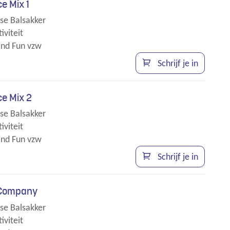
e Mix 1
se Balsakker
iviteit
nd Fun vzw
en
Schrijf je in
t.
e Mix 2
se Balsakker
iviteit
nd Fun vzw
en
Schrijf je in
t.
 Company
se Balsakker
iviteit