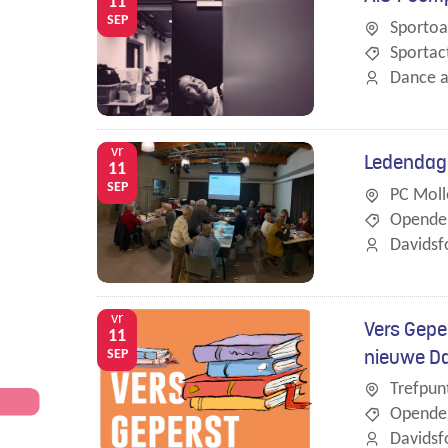
11
SEP
Sportoa
Sportact
Dance a
vr
Ledendag
11
SEP
PC Moll
Opende
Davidsf
vr
Vers Gepe
11
nieuwe Da
SEP
Trefpun
Opende
Davidsf