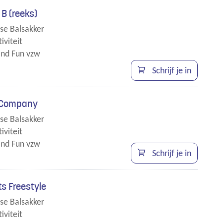
 B (reeks)
se Balsakker
iviteit
nd Fun vzw
en
Schrijf je in
t.
 Company
se Balsakker
iviteit
nd Fun vzw
Schrijf je in
s Freestyle
se Balsakker
iviteit