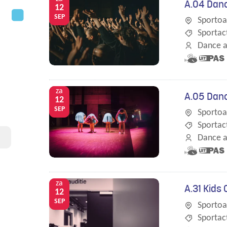
A.04 Danc
eropuit!
12
SEP
Sportoa
Sportact
Dance a
Samen
Dit is e
met
UiTPAS
kinderen
activitei
za
A.05 Danc
eropuit!
12
SEP
Sportoa
Sportact
Dance a
Samen
Dit is e
met
UiTPAS
kinderen
activitei
za
A.31 Kids
eropuit!
12
SEP
Sportoa
Sportact