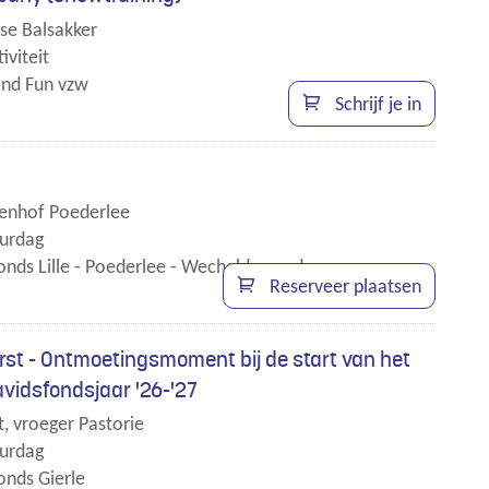
se Balsakker
iviteit
nd Fun vzw
Schrijf je in
enhof Poederlee
urdag
onds Lille - Poederlee - Wechelderzande
Reserveer plaatsen
rst - Ontmoetingsmoment bij de start van het
vidsfondsjaar '26-'27
t, vroeger Pastorie
urdag
onds Gierle