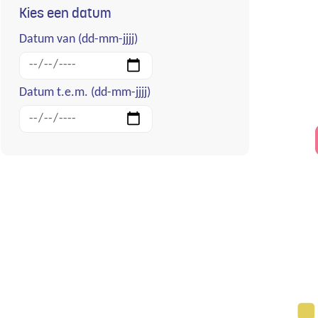
resultaten
Kies een datum
Verfijn
Datum van
(dd-mm-jjjj)
of
wijzig
resultaten
Datum t.e.m.
(dd-mm-jjjj)