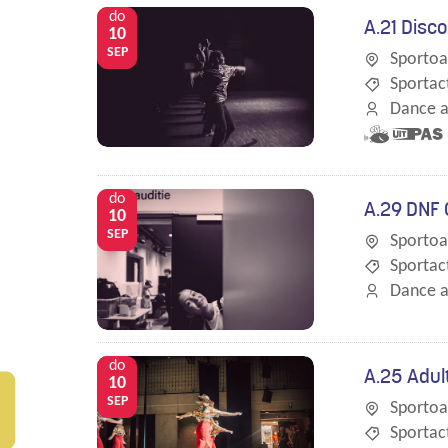
do
A.21 Disco
10
SEP
Sportoa
Sportact
Dance a
Samen
Dit is e
met
UiTPAS
kinderen
activitei
do
A.29 DNF
eropuit!
10
SEP
Sportoa
Sportact
Dance a
do
A.25 Adult
10
SEP
Sportoa
Sportact