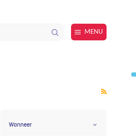
MENU
Zoeken
Rss
Verfijn of
activiteiten
Wanneer
wijzig