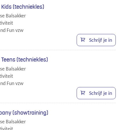
t Kids (techniekles)
se Balsakker
iviteit
nd Fun vzw
en
Schrijf je in
t.
t Teens (techniekles)
se Balsakker
iviteit
nd Fun vzw
Schrijf je in
any (showtraining)
se Balsakker
iviteit