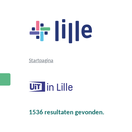
Lille
Startpagina
in Lille
UiT
1536 resultaten gevonden.