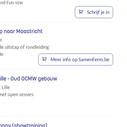
nd Fun vzw
Schrijf je in
p naar Maastricht
le
e uitstap of rondleiding
le
Meer info op SamenFerm.be
Lille - Oud OCMW gebouw
 Lille
met open sessies
any (showtraining)