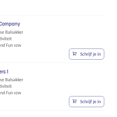
i Company
se Balsakker
iviteit
nd Fun vzw
Schrijf je in
ers 1
se Balsakker
iviteit
nd Fun vzw
en
Schrijf je in
t.