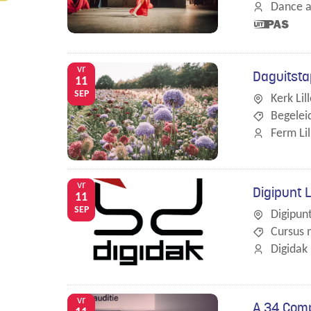
Dance a
Dit is een
UiTPAS
activiteit.
vr
Daguitsta
11
SEP
Kerk Lil
Begeleid
Ferm Lil
vr
Digipunt 
11
SEP
Digipunt
Cursus 
Digidak
vr
A.34 Comp